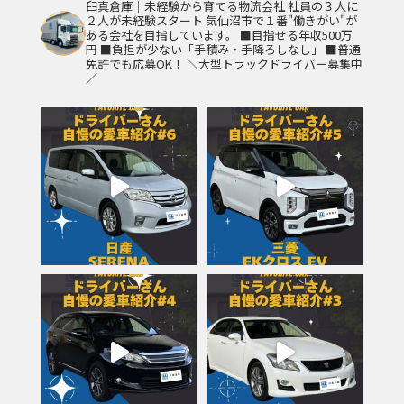
臼真倉庫｜未経験から育てる物流会社
社員の３人に
２人が未経験スタート
気仙沼市で１番"働きがい"が
ある会社を目指しています。
■目指せる年収500万
円
■負担が少ない「手積み・手降ろしなし」
■普通
免許でも応募OK！
＼大型トラックドライバー募集中
／