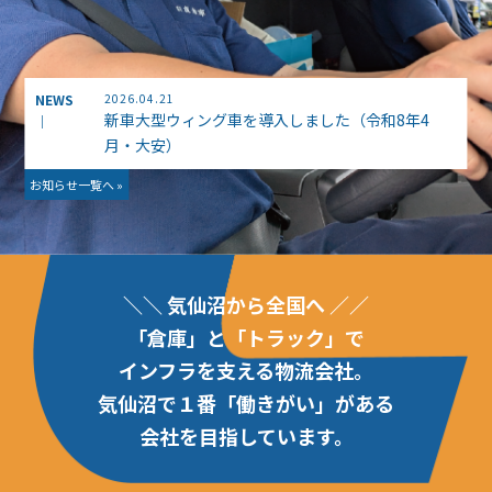
NEWS
2026.04.21
新車大型ウィング車を導入しました（令和8年4
｜
月・大安）
お知らせ一覧へ »
＼＼ 気仙沼から全国へ ／／
「倉庫」と「トラック」で
インフラを支える物流会社。
気仙沼で１番「働きがい」がある
会社を目指しています。