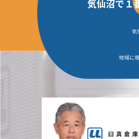
気仙沼で１
気
地域に