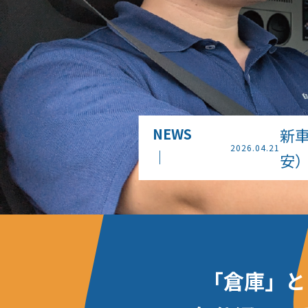
NEWS
新
2026.04.21
｜
安
「倉庫」と