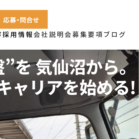
容
採用情報
会社説明会
募集要項
ブログ
盤”を
気仙沼から。
キャリアを始める!