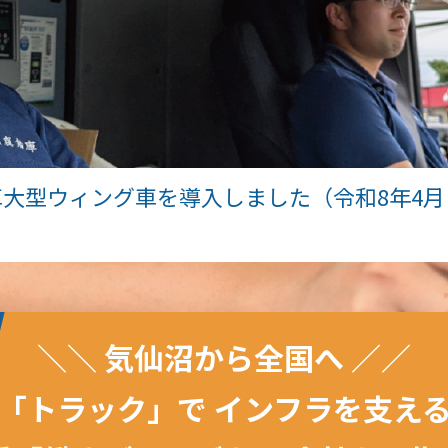
車大型ウィング車を導入しました（令和8年4月
）
＼＼ 気仙沼から全国へ ／／
「トラック」で
インフラを支え