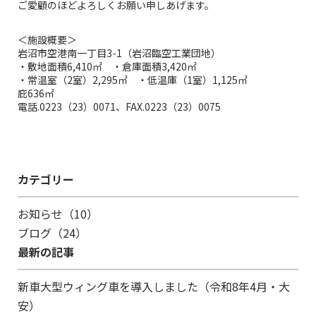
ご愛顧のほどよろしくお願い申しあげます。
＜施設概要＞
岩沼市空港南一丁目3-1（岩沼臨空工業団地）
・敷地面積6,410㎡ ・倉庫面積3,420㎡
・常温室（2室）2,295㎡ ・低温庫（1室）1,125㎡
庇636㎡
電話.0223（23）0071、FAX.0223（23）0075
カテゴリー
お知らせ（10）
ブログ（24）
最新の記事
新車大型ウィング車を導入しました（令和8年4月・大
安）